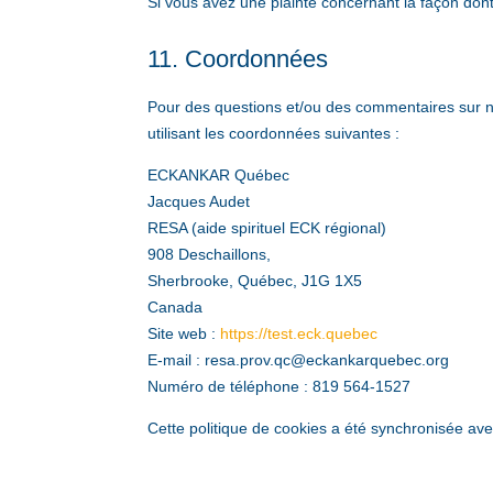
Si vous avez une plainte concernant la façon don
11. Coordonnées
Pour des questions et/ou des commentaires sur not
utilisant les coordonnées suivantes :
ECKANKAR Québec
Jacques Audet
RESA (aide spirituel ECK régional)
908 Deschaillons,
Sherbrooke, Québec, J1G 1X5
Canada
Site web :
https://test.eck.quebec
E-mail :
resa.prov.qc@
eckankarquebec.org
Numéro de téléphone : 819 564-1527
Cette politique de cookies a été synchronisée av