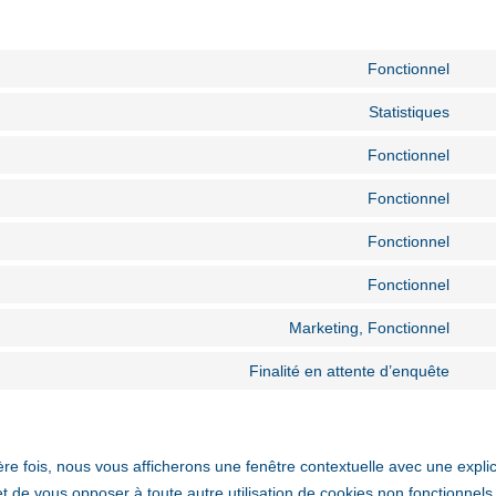
Fonctionnel
Con
to
Statistiques
Con
serv
to
Fonctionnel
wor
Con
serv
to
Fonctionnel
goog
Con
serv
anal
to
Fonctionnel
com
Con
serv
to
Fonctionnel
lite
Con
serv
to
Marketing, Fonctionnel
form
Con
serv
mak
to
Finalité en attente d’enquête
pay
Con
by-
serv
to
10w
fac
serv
dive
ère fois, nous vous afficherons une fenêtre contextuelle avec une expli
 et de vous opposer à toute autre utilisation de cookies non fonctionnels