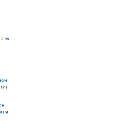
alités
,
tégré
 fins
 ce
utant