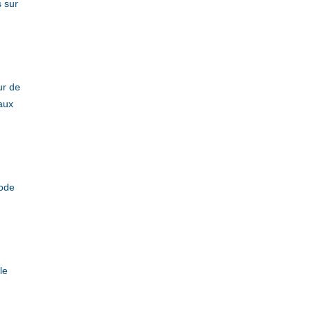
s sur
ur de
 aux
code
le