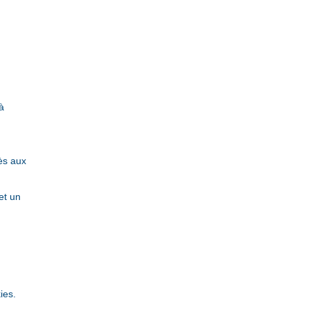
à
s
cès aux
et un
ies.