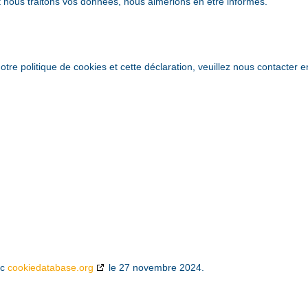
t nous traitons vos données, nous aimerions en être informés.
re politique de cookies et cette déclaration, veuillez nous contacter e
ec
cookiedatabase.org
le 27 novembre 2024.